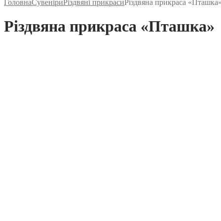
Головна
Сувеніри
Різдвяні прикраси
Різдвяна прикраса «Пташка
Різдвяна прикраса «Пташка»