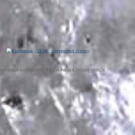
амниця корисних та смачних подарунків